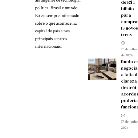
abrangente de tecnologia,
de R$ 1
política, Brasil e mundo.
bilhão
para
Esteja sempre informado
compra
sobre o que acontece na
15 novos
capital do país e nos
trens
principais centros
internacionais.
17 de julho
de 2026
Ruído e
negocia
a falta d
clareza
destrói
acordos
poderia
funcion
17 de junho
2026