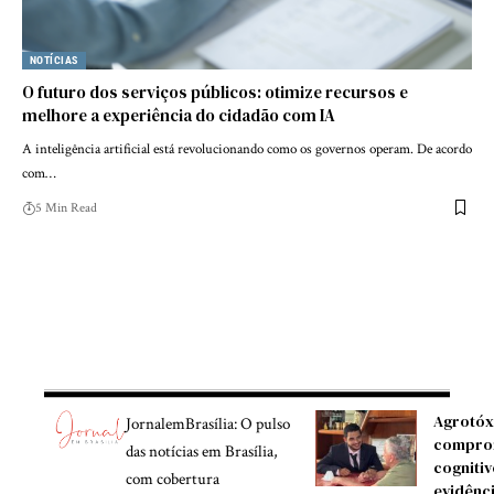
NOTÍCIAS
O futuro dos serviços públicos: otimize recursos e
melhore a experiência do cidadão com IA
A inteligência artificial está revolucionando como os governos operam. De acordo
com…
5 Min Read
Agrotóx
JornalemBrasília: O pulso
compro
das notícias em Brasília,
cognitiv
com cobertura
evidênc