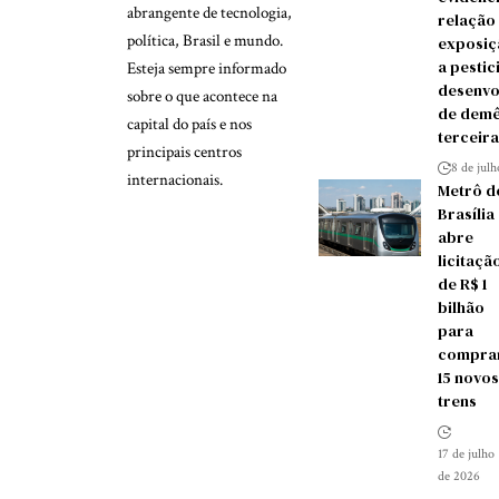
abrangente de tecnologia,
relação
política, Brasil e mundo.
exposiç
a pestic
Esteja sempre informado
desenvo
sobre o que acontece na
de demê
capital do país e nos
terceira
principais centros
8 de jul
internacionais.
Metrô d
Brasília
abre
licitaçã
de R$ 1
bilhão
para
compra
15 novos
trens
17 de julho
de 2026