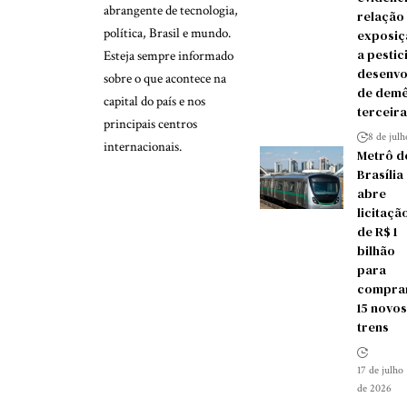
abrangente de tecnologia,
relação
política, Brasil e mundo.
exposiç
a pestic
Esteja sempre informado
desenvo
sobre o que acontece na
de demê
capital do país e nos
terceira
principais centros
8 de jul
internacionais.
Metrô d
Brasília
abre
licitaçã
de R$ 1
bilhão
para
compra
15 novos
trens
17 de julho
de 2026