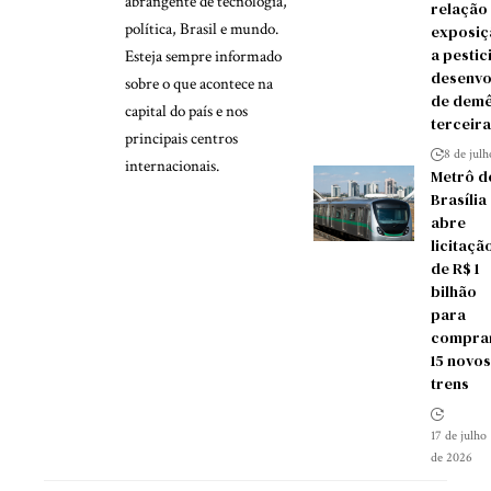
abrangente de tecnologia,
relação
política, Brasil e mundo.
exposiç
a pestic
Esteja sempre informado
desenvo
sobre o que acontece na
de demê
capital do país e nos
terceira
principais centros
8 de jul
internacionais.
Metrô d
Brasília
abre
licitaçã
de R$ 1
bilhão
para
compra
15 novos
trens
17 de julho
de 2026