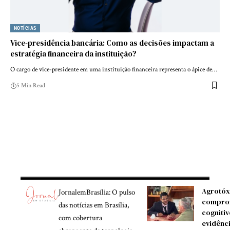
NOTÍCIAS
Vice-presidência bancária: Como as decisões impactam a
estratégia financeira da instituição?
O cargo de vice-presidente em uma instituição financeira representa o ápice de…
5 Min Read
Agrotóx
JornalemBrasília: O pulso
compro
das notícias em Brasília,
cognitiv
com cobertura
evidênc