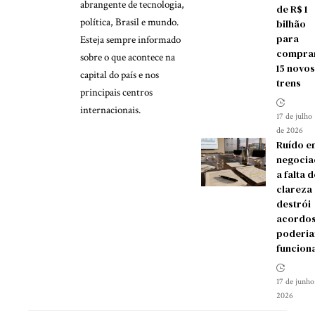
abrangente de tecnologia,
de R$ 1
política, Brasil e mundo.
bilhão
para
Esteja sempre informado
compra
sobre o que acontece na
15 novos
capital do país e nos
trens
principais centros
internacionais.
17 de julho
de 2026
Ruído e
negocia
a falta d
clareza
destrói
acordos
poderia
funcion
17 de junho
2026