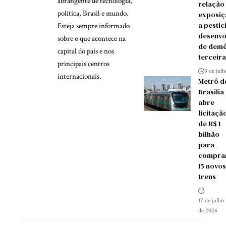
abrangente de tecnologia,
relação
política, Brasil e mundo.
exposiç
a pestic
Esteja sempre informado
desenvo
sobre o que acontece na
de demê
capital do país e nos
terceira
principais centros
8 de jul
internacionais.
Metrô d
Brasília
abre
licitaçã
de R$ 1
bilhão
para
compra
15 novos
trens
17 de julho
de 2026