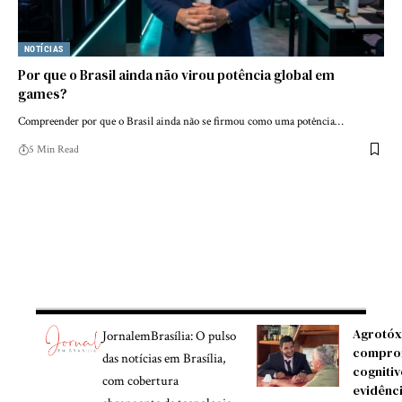
NOTÍCIAS
Por que o Brasil ainda não virou potência global em
games?
Compreender por que o Brasil ainda não se firmou como uma potência…
5 Min Read
Agrotóx
JornalemBrasília: O pulso
compro
das notícias em Brasília,
cognitiv
com cobertura
evidênc