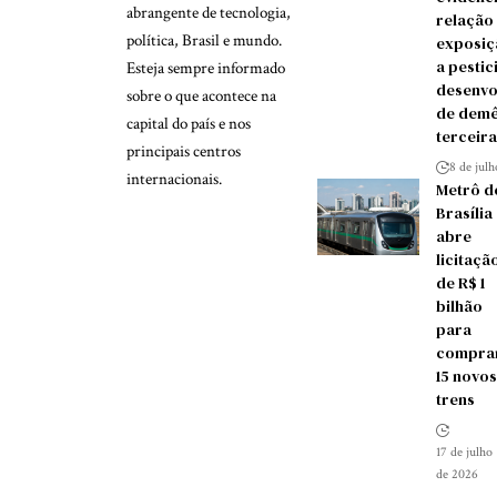
abrangente de tecnologia,
relação
política, Brasil e mundo.
exposiç
a pestic
Esteja sempre informado
desenvo
sobre o que acontece na
de demê
capital do país e nos
terceira
principais centros
8 de jul
internacionais.
Metrô d
Brasília
abre
licitaçã
de R$ 1
bilhão
para
compra
15 novos
trens
17 de julho
de 2026