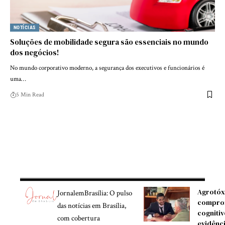
NOTÍCIAS
Soluções de mobilidade segura são essenciais no mundo
dos negócios!
No mundo corporativo moderno, a segurança dos executivos e funcionários é
uma…
5 Min Read
Agrotóx
JornalemBrasília: O pulso
compro
das notícias em Brasília,
cognitiv
com cobertura
evidênc