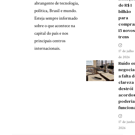
abrangente de tecnologia,
de R$ 1
política, Brasil e mundo.
bilhão
para
Esteja sempre informado
compra
sobre o que acontece na
15 novos
capital do país e nos
trens
principais centros
internacionais.
17 de julho
de 2026
Ruído e
negocia
a falta d
clareza
destrói
acordos
poderia
funcion
17 de junho
2026