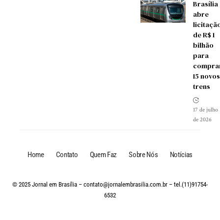
Brasília
abre
licitaçã
de R$ 1
bilhão
para
compra
15 novos
trens
17 de julho
de 2026
Home
Contato
Quem Faz
Sobre Nós
Notícias
© 2025 Jornal em Brasília –
contato@jornalembrasilia.com.br
– tel.(11)91754-
6532