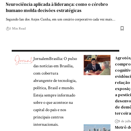
Neurociência aplicada à liderança: como o cérebro
humano molda decisões estratégicas
Segundo Ian dos Anjos Cunha, em um cenário corporativo cada vez mais…
5 Min Read
Agrotóx
JornalemBrasília: O pulso
compro
das notícias em Brasília,
cognitiv
com cobertura
evidênc
abrangente de tecnologia,
relação
política, Brasil e mundo.
exposiç
a pestic
Esteja sempre informado
desenvo
sobre o que acontece na
de demê
capital do país e nos
terceira
principais centros
8 de jul
internacionais.
Metrô d