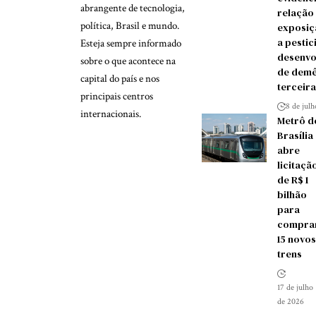
abrangente de tecnologia,
relação
política, Brasil e mundo.
exposiç
a pestic
Esteja sempre informado
desenvo
sobre o que acontece na
de demê
capital do país e nos
terceira
principais centros
8 de jul
internacionais.
Metrô d
Brasília
abre
licitaçã
de R$ 1
bilhão
para
compra
15 novos
trens
17 de julho
de 2026