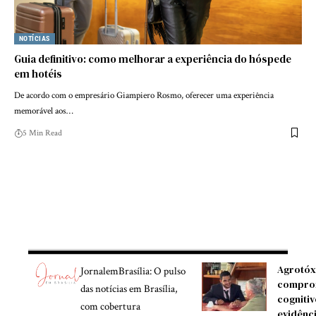
NOTÍCIAS
Guia definitivo: como melhorar a experiência do hóspede
em hotéis
De acordo com o empresário Giampiero Rosmo, oferecer uma experiência
memorável aos…
5 Min Read
Agrotóx
JornalemBrasília: O pulso
compro
das notícias em Brasília,
cognitiv
com cobertura
evidênc