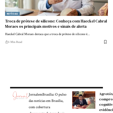
NOTÍCIAS
Troca de prótese de silicone: Conheça com Haeckel Cabral
Moraes os principais motivos e sinais de alerta
Haeckel Cabral Moraes destaca que a troca de prótese de silicone é…
5 Min Read
Agrotóx
JornalemBrasília: O pulso
compro
das notícias em Brasília,
cognitiv
com cobertura
evidênc