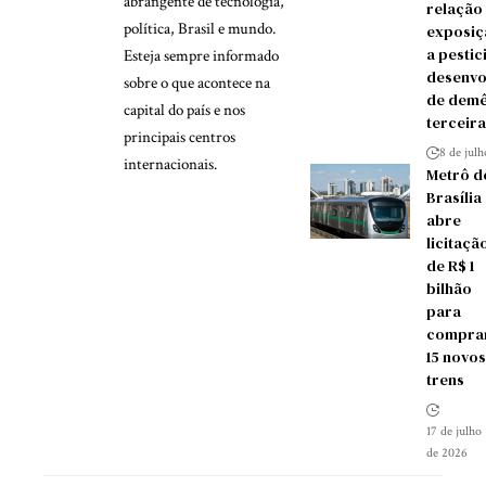
abrangente de tecnologia,
relação
política, Brasil e mundo.
exposiç
a pestic
Esteja sempre informado
desenvo
sobre o que acontece na
de demê
capital do país e nos
terceira
principais centros
8 de jul
internacionais.
Metrô d
Brasília
abre
licitaçã
de R$ 1
bilhão
para
compra
15 novos
trens
17 de julho
de 2026