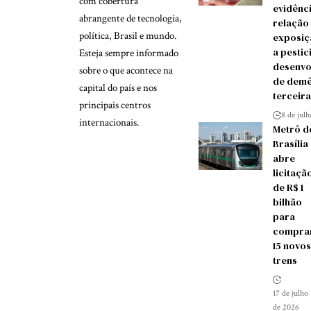
com cobertura
evidênc
abrangente de tecnologia,
relação
política, Brasil e mundo.
exposiç
a pestic
Esteja sempre informado
desenvo
sobre o que acontece na
de demê
capital do país e nos
terceira
principais centros
8 de jul
internacionais.
Metrô d
Brasília
abre
licitaçã
de R$ 1
bilhão
para
compra
15 novos
trens
17 de julho
de 2026