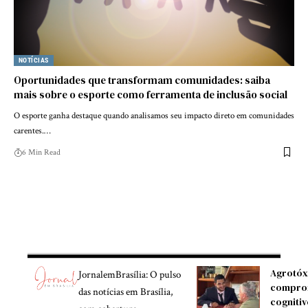
NOTÍCIAS
Oportunidades que transformam comunidades: saiba
mais sobre o esporte como ferramenta de inclusão social
O esporte ganha destaque quando analisamos seu impacto direto em comunidades
carentes.…
6 Min Read
Agrotóx
JornalemBrasília: O pulso
compro
das notícias em Brasília,
cognitiv