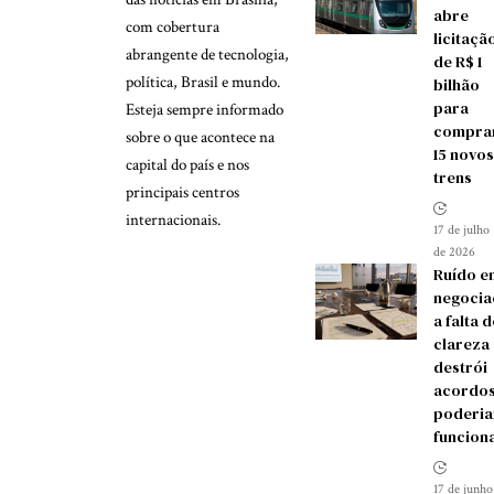
abre
com cobertura
licitaçã
abrangente de tecnologia,
de R$ 1
política, Brasil e mundo.
bilhão
para
Esteja sempre informado
compra
sobre o que acontece na
15 novos
capital do país e nos
trens
principais centros
internacionais.
17 de julho
de 2026
Ruído e
negocia
a falta d
clareza
destrói
acordos
poderia
funcion
17 de junho