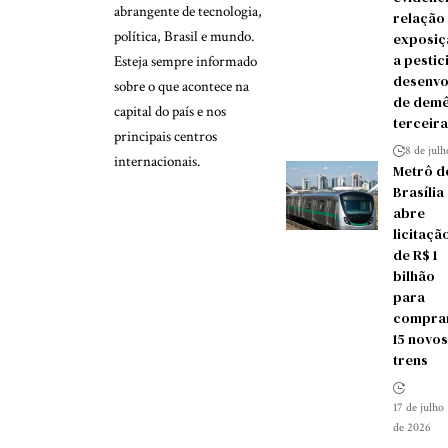
abrangente de tecnologia,
relação
política, Brasil e mundo.
exposiç
a pestic
Esteja sempre informado
desenvo
sobre o que acontece na
de demê
capital do país e nos
terceira
principais centros
8 de jul
internacionais.
Metrô d
Brasília
abre
licitaçã
de R$ 1
bilhão
para
compra
15 novos
trens
17 de julho
de 2026