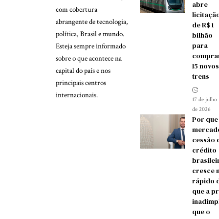
abre
com cobertura
licitaçã
abrangente de tecnologia,
de R$ 1
política, Brasil e mundo.
bilhão
para
Esteja sempre informado
compra
sobre o que acontece na
15 novos
capital do país e nos
trens
principais centros
internacionais.
17 de julho
de 2026
Por que
mercad
cessão 
crédito
brasilei
cresce 
rápido 
que a p
inadimp
que o