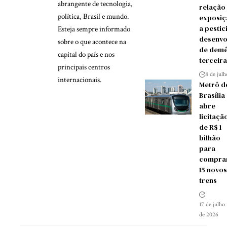
abrangente de tecnologia,
relação
política, Brasil e mundo.
exposiç
a pestic
Esteja sempre informado
desenvo
sobre o que acontece na
de demê
capital do país e nos
terceira
principais centros
8 de jul
internacionais.
Metrô d
Brasília
abre
licitaçã
de R$ 1
bilhão
para
compra
15 novos
trens
17 de julho
de 2026