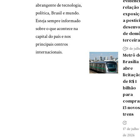
evidênc
abrangente de tecnologia,
relação
política, Brasil e mundo.
exposiç
a pestic
Esteja sempre informado
desenvo
sobre o que acontece na
de demê
capital do país e nos
terceira
principais centros
8 de jul
internacionais.
Metrô d
Brasília
abre
licitaçã
de R$ 1
bilhão
para
compra
15 novos
trens
17 de julho
de 2026