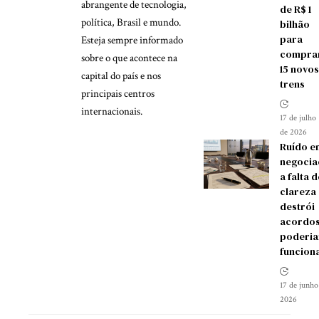
abrangente de tecnologia,
de R$ 1
política, Brasil e mundo.
bilhão
para
Esteja sempre informado
compra
sobre o que acontece na
15 novos
capital do país e nos
trens
principais centros
internacionais.
17 de julho
de 2026
Ruído e
negocia
a falta d
clareza
destrói
acordos
poderia
funcion
17 de junho
2026