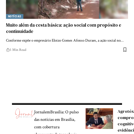
NOTÍCIAS
Muito além da cesta básica: ação social com propósito e
continuidade
Conforme expõe o empresário Eloizo Gomes Afonso Duraes, a ação social no…
5 Min Read
Agrotóx
JornalemBrasília: O pulso
compro
das notícias em Brasília,
cognitiv
com cobertura
evidênc