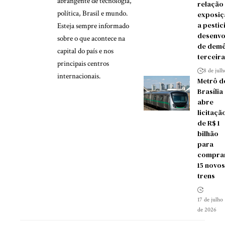
abrangente de tecnologia,
relação
política, Brasil e mundo.
exposiç
a pestic
Esteja sempre informado
desenvo
sobre o que acontece na
de demê
capital do país e nos
terceira
principais centros
8 de jul
internacionais.
Metrô d
Brasília
abre
licitaçã
de R$ 1
bilhão
para
compra
15 novos
trens
17 de julho
de 2026