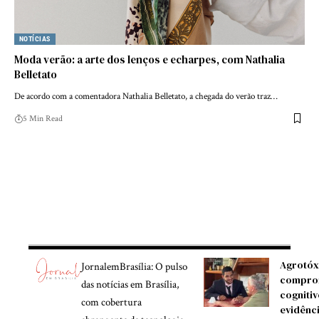
NOTÍCIAS
Moda verão: a arte dos lenços e echarpes, com Nathalia
Belletato
De acordo com a comentadora Nathalia Belletato, a chegada do verão traz…
5 Min Read
Agrotóx
JornalemBrasília: O pulso
compro
das notícias em Brasília,
cognitiv
com cobertura
evidênc