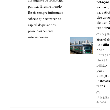
abrangente de tecnologia,
relação
política, Brasil e mundo.
exposiç
a pestic
Esteja sempre informado
desenvo
sobre o que acontece na
de demê
capital do país e nos
terceira
principais centros
8 de jul
internacionais.
Metrô d
Brasília
abre
licitaçã
de R$ 1
bilhão
para
compra
15 novos
trens
17 de julho
de 2026