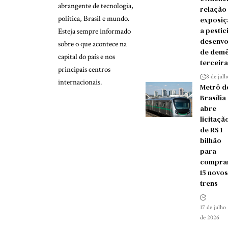
abrangente de tecnologia,
relação
política, Brasil e mundo.
exposiç
a pestic
Esteja sempre informado
desenvo
sobre o que acontece na
de demê
capital do país e nos
terceira
principais centros
8 de jul
internacionais.
Metrô d
Brasília
abre
licitaçã
de R$ 1
bilhão
para
compra
15 novos
trens
17 de julho
de 2026