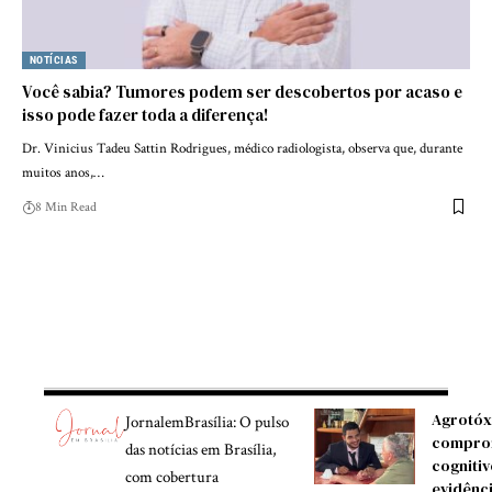
NOTÍCIAS
Você sabia? Tumores podem ser descobertos por acaso e
isso pode fazer toda a diferença!
Dr. Vinicius Tadeu Sattin Rodrigues, médico radiologista, observa que, durante
muitos anos,…
8 Min Read
Agrotóx
JornalemBrasília: O pulso
compro
das notícias em Brasília,
cognitiv
com cobertura
evidênc