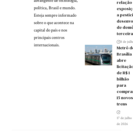
abrangente de tecnologia,
relação
política, Brasil e mundo.
exposiç
a pestic
Esteja sempre informado
desenvo
sobre o que acontece na
de demê
capital do país e nos
terceira
principais centros
8 de jul
internacionais.
Metrô d
Brasília
abre
licitaçã
de R$ 1
bilhão
para
compra
15 novos
trens
17 de julho
de 2026