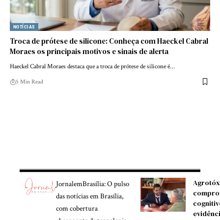
NOTÍCIAS
Troca de prótese de silicone: Conheça com Haeckel Cabral
Moraes os principais motivos e sinais de alerta
Haeckel Cabral Moraes destaca que a troca de prótese de silicone é…
5 Min Read
Agrotóx
JornalemBrasília: O pulso
compro
das notícias em Brasília,
cognitiv
com cobertura
evidênc