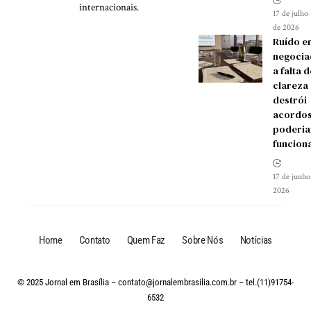
internacionais.
17 de julho
de 2026
Ruído e
negocia
a falta d
clareza
destrói
acordos
poderia
funcion
17 de junho
2026
Home
Contato
Quem Faz
Sobre Nós
Notícias
© 2025 Jornal em Brasília –
contato@jornalembrasilia.com.br
– tel.(11)91754-
6532