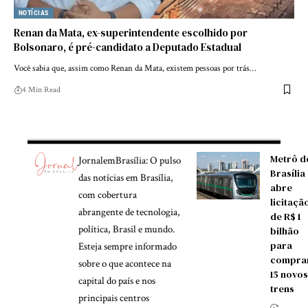
NOTÍCIAS
Renan da Mata, ex-superintendente escolhido por
Bolsonaro, é pré-candidato a Deputado Estadual
Você sabia que, assim como Renan da Mata, existem pessoas por trás…
4 Min Read
Metrô d
JornalemBrasília: O pulso
Brasília
das notícias em Brasília,
abre
com cobertura
licitaçã
abrangente de tecnologia,
de R$ 1
política, Brasil e mundo.
bilhão
para
Esteja sempre informado
compra
sobre o que acontece na
15 novos
capital do país e nos
trens
principais centros