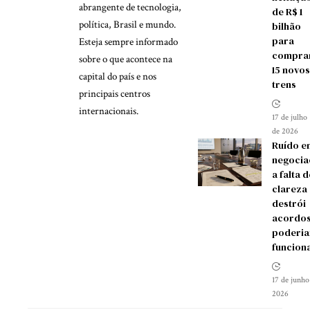
abrangente de tecnologia,
de R$ 1
política, Brasil e mundo.
bilhão
para
Esteja sempre informado
compra
sobre o que acontece na
15 novos
capital do país e nos
trens
principais centros
internacionais.
17 de julho
de 2026
Ruído e
negocia
a falta d
clareza
destrói
acordos
poderia
funcion
17 de junho
2026