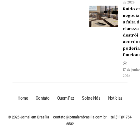
de 2026
Ruído e
negocia
a falta d
clareza
destrói
acordos
poderia
funcion
17 de junho
2026
Home
Contato
Quem Faz
Sobre Nós
Notícias
© 2025 Jornal em Brasília –
contato@jornalembrasilia.com.br
– tel.(11)91754-
6532