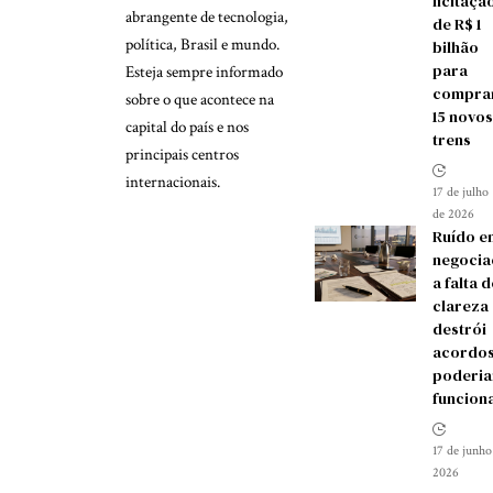
licitaçã
abrangente de tecnologia,
de R$ 1
política, Brasil e mundo.
bilhão
para
Esteja sempre informado
compra
sobre o que acontece na
15 novos
capital do país e nos
trens
principais centros
internacionais.
17 de julho
de 2026
Ruído e
negocia
a falta d
clareza
destrói
acordos
poderia
funcion
17 de junho
2026