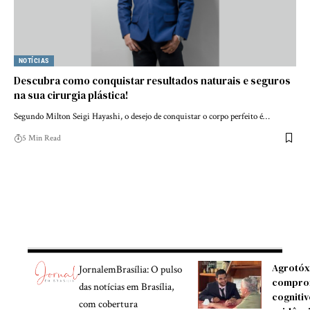
NOTÍCIAS
Descubra como conquistar resultados naturais e seguros
na sua cirurgia plástica!
Segundo Milton Seigi Hayashi, o desejo de conquistar o corpo perfeito é…
5 Min Read
Agrotóx
JornalemBrasília: O pulso
compro
das notícias em Brasília,
cognitiv
com cobertura