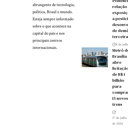
evidênc
abrangente de tecnologia,
relação
política, Brasil e mundo.
exposiç
a pestic
Esteja sempre informado
desenvo
sobre o que acontece na
de demê
capital do país e nos
terceira
principais centros
8 de jul
internacionais.
Metrô d
Brasília
abre
licitaçã
de R$ 1
bilhão
para
compra
15 novos
trens
17 de julho
de 2026