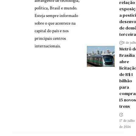
abrangente de tecnologia,
relação
política, Brasil e mundo.
exposiç
a pestic
Esteja sempre informado
desenvo
sobre o que acontece na
de demê
capital do país e nos
terceira
principais centros
8 de jul
internacionais.
Metrô d
Brasília
abre
licitaçã
de R$ 1
bilhão
para
compra
15 novos
trens
17 de julho
de 2026