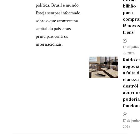
política, Brasil e mundo.
bilhão
para
Esteja sempre informado
compra
sobre o que acontece na
15 novos
capital do país e nos
trens
principais centros
internacionais.
17 de julho
de 2026
Ruído e
negocia
a falta d
clareza
destrói
acordos
poderia
funcion
17 de junho
2026