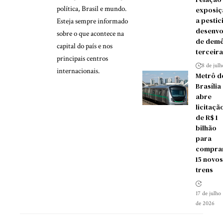
política, Brasil e mundo.
exposiç
a pestic
Esteja sempre informado
desenvo
sobre o que acontece na
de demê
capital do país e nos
terceira
principais centros
8 de jul
internacionais.
Metrô d
Brasília
abre
licitaçã
de R$ 1
bilhão
para
compra
15 novos
trens
17 de julho
de 2026