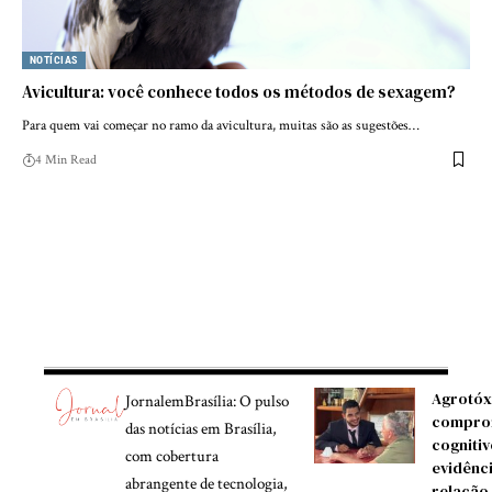
NOTÍCIAS
Avicultura: você conhece todos os métodos de sexagem?
Para quem vai começar no ramo da avicultura, muitas são as sugestões…
4 Min Read
Agrotóx
JornalemBrasília: O pulso
compro
das notícias em Brasília,
cognitiv
com cobertura
evidênc
abrangente de tecnologia,
relação