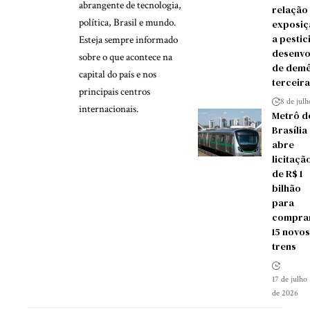
abrangente de tecnologia,
relação
política, Brasil e mundo.
exposiç
a pestic
Esteja sempre informado
desenvo
sobre o que acontece na
de demê
capital do país e nos
terceira
principais centros
8 de jul
internacionais.
Metrô d
Brasília
abre
licitaçã
de R$ 1
bilhão
para
compra
15 novos
trens
17 de julho
de 2026