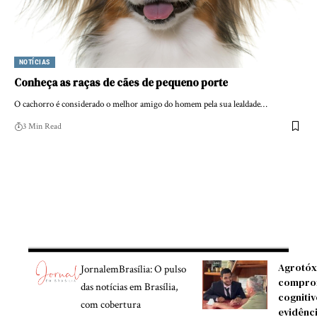
NOTÍCIAS
Conheça as raças de cães de pequeno porte
O cachorro é considerado o melhor amigo do homem pela sua lealdade…
3 Min Read
Agrotóx
JornalemBrasília: O pulso
compro
das notícias em Brasília,
cognitiv
com cobertura
evidênc