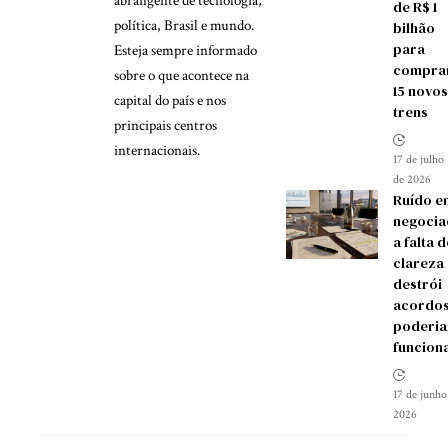
abrangente de tecnologia,
de R$ 1
política, Brasil e mundo.
bilhão
para
Esteja sempre informado
compra
sobre o que acontece na
15 novos
capital do país e nos
trens
principais centros
internacionais.
17 de julho
de 2026
Ruído e
negocia
a falta d
clareza
destrói
acordos
poderia
funcion
17 de junho
2026