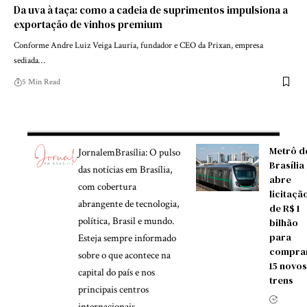
Da uva à taça: como a cadeia de suprimentos impulsiona a
exportação de vinhos premium
Conforme Andre Luiz Veiga Lauria, fundador e CEO da Prixan, empresa
sediada…
5 Min Read
Metrô d
JornalemBrasília: O pulso
Brasília
das notícias em Brasília,
abre
com cobertura
licitaçã
abrangente de tecnologia,
de R$ 1
política, Brasil e mundo.
bilhão
para
Esteja sempre informado
compra
sobre o que acontece na
15 novos
capital do país e nos
trens
principais centros
internacionais.