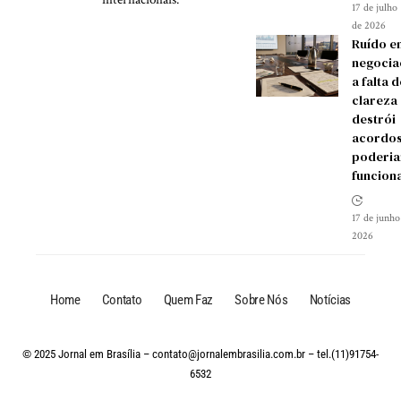
17 de julho
de 2026
Ruído e
negocia
a falta d
clareza
destrói
acordos
poderia
funcion
17 de junho
2026
Home
Contato
Quem Faz
Sobre Nós
Notícias
© 2025 Jornal em Brasília –
contato@jornalembrasilia.com.br
– tel.(11)91754-
6532