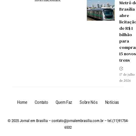
Metrô d
Brasília
abre
licitaçã
de R$ 1
bilhão
para
compra
15 novos
trens
17 de julho
de 2026
Home
Contato
Quem Faz
Sobre Nós
Notícias
© 2025 Jornal em Brasília –
contato@jornalembrasilia.com.br
– tel.(11)91754-
6532