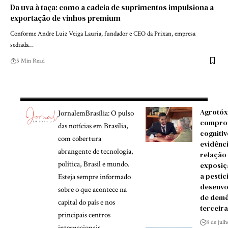
Da uva à taça: como a cadeia de suprimentos impulsiona a
exportação de vinhos premium
Conforme Andre Luiz Veiga Lauria, fundador e CEO da Prixan, empresa
sediada…
5 Min Read
Agrotóx
JornalemBrasília: O pulso
compro
das notícias em Brasília,
cognitiv
com cobertura
evidênc
abrangente de tecnologia,
relação
política, Brasil e mundo.
exposiç
a pestic
Esteja sempre informado
desenvo
sobre o que acontece na
de demê
capital do país e nos
terceira
principais centros
8 de jul
internacionais.