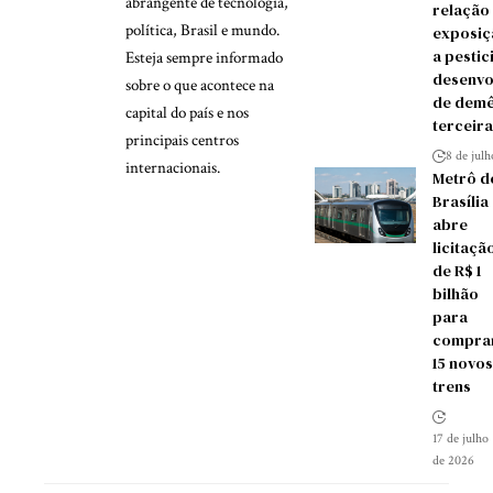
abrangente de tecnologia,
relação
política, Brasil e mundo.
exposiç
a pestic
Esteja sempre informado
desenvo
sobre o que acontece na
de demê
capital do país e nos
terceira
principais centros
8 de jul
internacionais.
Metrô d
Brasília
abre
licitaçã
de R$ 1
bilhão
para
compra
15 novos
trens
17 de julho
de 2026