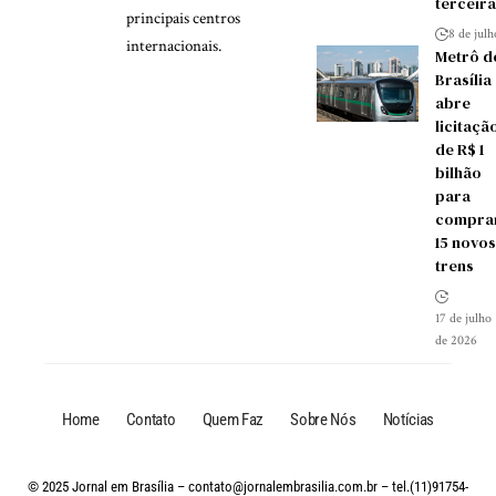
terceira
principais centros
8 de jul
internacionais.
Metrô d
Brasília
abre
licitaçã
de R$ 1
bilhão
para
compra
15 novos
trens
17 de julho
de 2026
Home
Contato
Quem Faz
Sobre Nós
Notícias
© 2025 Jornal em Brasília –
contato@jornalembrasilia.com.br
– tel.(11)91754-