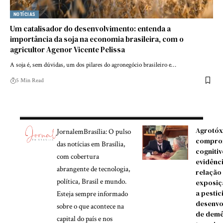
NOTÍCIAS
Um catalisador do desenvolvimento: entenda a
importância da soja na economia brasileira, com o
agricultor Agenor Vicente Pelissa
A soja é, sem dúvidas, um dos pilares do agronegócio brasileiro e…
5 Min Read
Agrotóx
JornalemBrasília: O pulso
compro
das notícias em Brasília,
cognitiv
com cobertura
evidênc
abrangente de tecnologia,
relação
política, Brasil e mundo.
exposiç
a pestic
Esteja sempre informado
desenvo
sobre o que acontece na
de demê
capital do país e nos