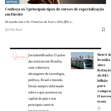
NOTÍCIAS
Conheça os 3 principais tipos de cursos de especialização
em Direito
De acordo com o Dr. Francisco de Assis e Silva JBS, a…
4 Min Read
Metrô d
JornalemBrasília: O pulso
Brasília
das notícias em Brasília,
abre
com cobertura
licitaçã
abrangente de tecnologia,
de R$ 1
política, Brasil e mundo.
bilhão
para
Esteja sempre informado
compra
sobre o que acontece na
15 novos
capital do país e nos
trens
principais centros
internacionais.