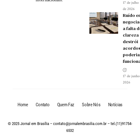
17 de julho
de 2026
Ruído e
negocia
a falta d
clareza
destrói
acordos
poderia
funcion
17 de junho
2026
Home
Contato
Quem Faz
Sobre Nós
Notícias
© 2025 Jornal em Brasília –
contato@jornalembrasilia.com.br
– tel.(11)91754-
6532