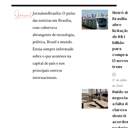
Metrô d
JornalemBrasília: O pulso
Brasília
das notícias em Brasília,
abre
com cobertura
licitaçã
abrangente de tecnologia,
de R$ 1
política, Brasil e mundo.
bilhão
para
Esteja sempre informado
compra
sobre o que acontece na
15 novos
capital do país e nos
trens
principais centros
internacionais.
17 de julho
de 2026
Ruído e
negocia
a falta d
clareza
destrói
acordos
poderia