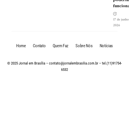
funcion
17 de junho
2026
Home
Contato
Quem Faz
Sobre Nós
Notícias
© 2025 Jornal em Brasília –
contato@jornalembrasilia.com.br
– tel.(11)91754-
6532