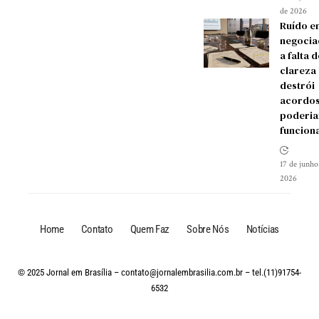
de 2026
Ruído e
negocia
a falta d
clareza
destrói
acordos
poderia
funcion
17 de junho
2026
Home
Contato
Quem Faz
Sobre Nós
Notícias
© 2025 Jornal em Brasília –
contato@jornalembrasilia.com.br
– tel.(11)91754-
6532