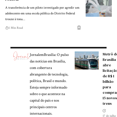
A transferência de um piloto investigado por agredir um
adolescente em uma escola pública do Distrito Federal
trouxe à tona…
5 Min Read
Metrô d
JornalemBrasília: O pulso
Brasília
das notícias em Brasília,
abre
com cobertura
licitaçã
abrangente de tecnologia,
de R$ 1
política, Brasil e mundo.
bilhão
para
Esteja sempre informado
compra
sobre o que acontece na
15 novos
capital do país e nos
trens
principais centros
internacionais.
17 de julho